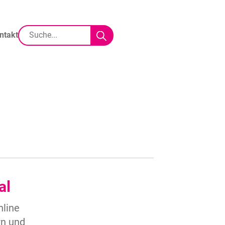
ntakt
al
nline
rn und