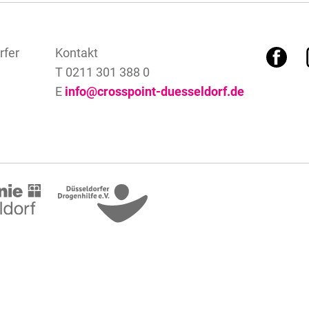
F
rfer
Kontakt
T 0211 301 388 0
E
info@crosspoint-duesseldorf.de