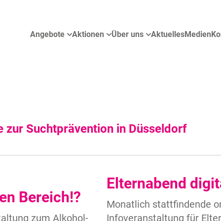
Angebote
Aktionen
Über uns
Aktuelles
Medien
Ko
 zur Suchtprävention in Düsseldorf
Elternabend digit
en Bereich!?
Monatlich stattfindende o
taltung zum Alkohol-
Infoveranstaltung für Elte