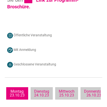
Sie den
Link zur Programm-
Broschüre.

Öffentliche Veranstaltung

Mit Anmeldung

Geschlossene Veranstaltung
Montag
Dienstag
Mittwoch
Donnerstag
23.10.23
24.10.23
25.10.23
26.10.23